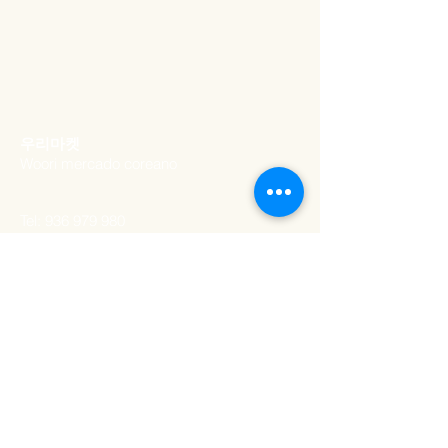
​우리마켓
Woori mercado coreano
Tel:
936 979 980
Email:
woorimercado@gmail.com
ADDRESS
Rua artilharia um 20a​,
lisboa
1250-039
, Portugal
SCHEDULE