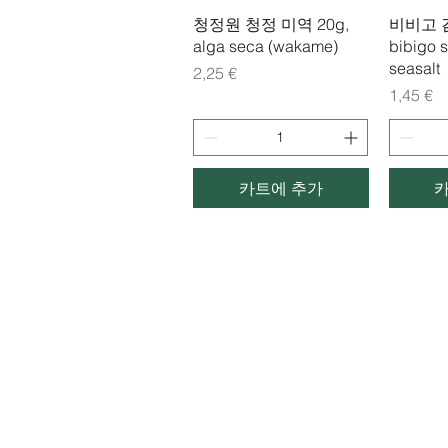
제품보기
청정원 청정 미역 20g,
비비고 
alga seca (wakame)
bibigo 
seasalt
가격
2,25 €
가격
1,45 €
카트에 추가
​우리마켓
Woori mercado coreano
Tel: 936 979 980
Email:
woorimercado@gmail.