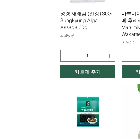
제품보기
성경 재래김 (전장) 30G,
마루미야
Sungkyung Alga
메 후리카
Assada 30g
Marumi
Wakame 
가격
4,45 €
가격
2,50 €
카트에 추가