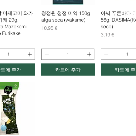
제품보기
제품보기
제품보기
 마제코미 와카
청정원 청정 미역 150g
아씨 푸른바다 
케 29g,
alga seca (wakame)
56g, DASIMA(K
ya Mazekomi
seco)
가격
10,95 €
Furikake
가격
3,19 €
카트에 추가
카트에 추가
카트에 추