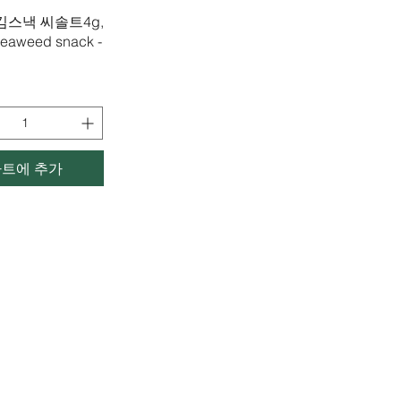
제품보기
김스낵 씨솔트4g,
seaweed snack -
카트에 추가
ADDRESS
SCHEDULE
Rua artilharia um 20a​,
Mon-Fri: 11am-8p
lisboa 1250-039, Portugal
Saturday: 11am-7
com
Sunday: Closed