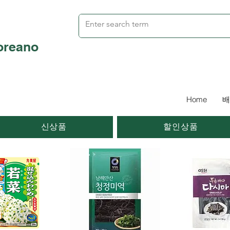
oreano
Home
배
신상품
할인상품