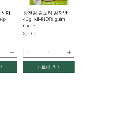
제품보기
다시마
광천김 김노리 김자반
elp
40g, KIMNORI guim
snack
가격
3,79 €
가
카트에 추가