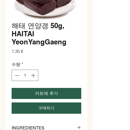
해태 연양갱 50g,
HAITAI
YeonYangGaeng
가
1,35 €
격
수량
*
카트에 추가
구매하기
INGREDIENTES