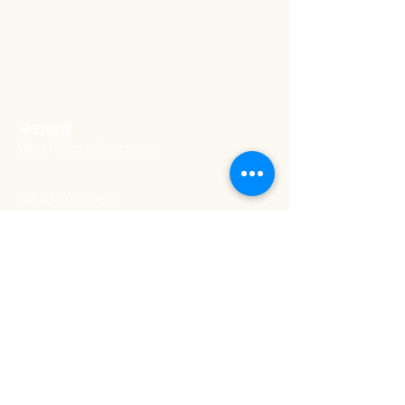
​우리마켓
Woori mercado coreano
Tel:
936 979 980
Email:
woorimercado@gmail.com
ADDRESS
Rua artilharia um 20a​,
lisboa
1250-039
, Portugal
SCHEDULE