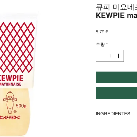
큐피 마요네즈
KEWPIE mai
가
8,79 €
격
수량
*
INGREDIENTES
Óleos de cozinha (p
de ovo, vinagre, sal