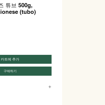
 튜브 500g,
onese (tubo)
카트에 추가
구매하기
roduzidos internamente), gemas
, especiarias/condimentos