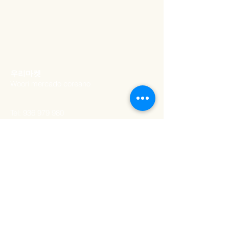
​우리마켓
Woori mercado coreano
Tel:
936 979 980
Email:
woorimercado@gmail.com
ADDRESS
Rua artilharia um 20a​,
lisboa
1250-039
, Portugal
SCHEDULE