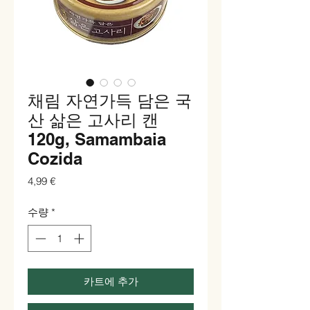
채림 자연가득 담은 국
산 삶은 고사리 캔
120g, Samambaia
Cozida
가
4,99 €
격
수량
*
카트에 추가