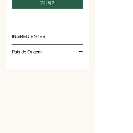
구매하기
INGREDIENTES
samambaia cozida 96%, água 4%
País de Origem
Coreia do Sul