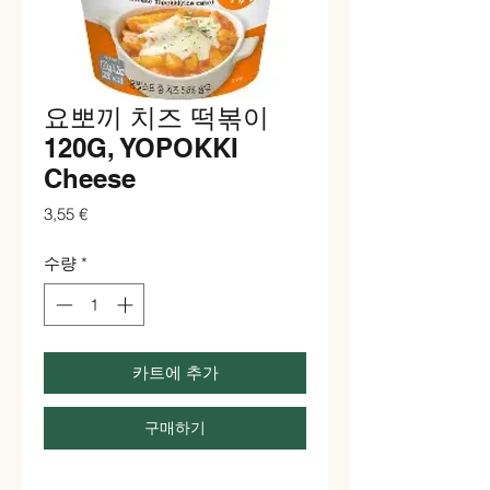
요뽀끼 치즈 떡볶이
120G, YOPOKKI
Cheese
가
3,55 €
격
수량
*
카트에 추가
구매하기