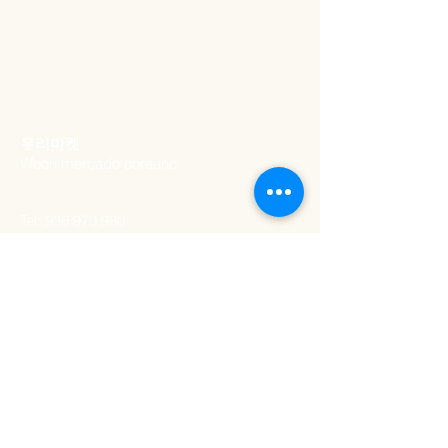
​우리마켓
Woori mercado coreano
Tel:
936 979 980
Email:
woorimercado@gmail.com
ADDRESS
Rua artilharia um 20a​,
lisboa
1250-039
, Portugal
SCHEDULE