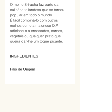
O molho Sriracha faz parte da
culinária tailandesa que se tornou
popular em todo o mundo.
É fácil combiná-lo com outros
molhos como a maionese Q.P,
adicione-o a ensopados, carnes,
vegetais ou qualquer prato que
queira dar-lhe um toque picante.
INGREDIENTES
Água, Pimenta, Açúcar, Sal,
País de Origem
Cenoura, Alho, Amido de milho
modificado, Acidificante (E260,
China
E270, E296), Regulador de acidez
(E330), Conservante (E202),
Estabilizador (E415)