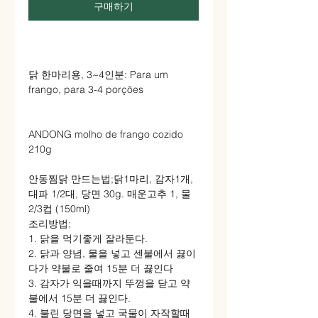
구매하기
닭 한마리용, 3~4인분: Para um
frango, para 3-4 porções
ANDONG molho de frango cozido
210g
안동찜닭 만드는법;닭1마리, 감자1개,
대파 1/2대, 당면 30g. 매운고추 1, 물
2/3컵 (150ml)
조리방법;
1. 닭을 먹기좋게 잘라둔다.
2. 닭과 양념, 물을 넣고 센불에서 끓이
다가 약불로 줄여 15분 더 끓인다
3. 감자가 익을때까지 뚜껑을 닫고 약
불에서 15분 더 끓인다.
4. 불린 당면을 넣고 국물이 자작할때