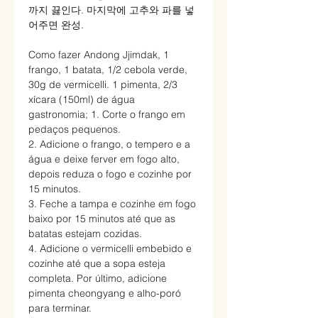
까지 끓인다. 마지막에 고추와 파를 넣
어주면 완성.
Como fazer Andong Jjimdak, 1
frango, 1 batata, 1/2 cebola verde,
30g de vermicelli. 1 pimenta, 2/3
xícara (150ml) de água
gastronomia; 1. Corte o frango em
pedaços pequenos.
2. Adicione o frango, o tempero e a
água e deixe ferver em fogo alto,
depois reduza o fogo e cozinhe por
15 minutos.
3. Feche a tampa e cozinhe em fogo
baixo por 15 minutos até que as
batatas estejam cozidas.
4. Adicione o vermicelli embebido e
cozinhe até que a sopa esteja
completa. Por último, adicione
pimenta cheongyang e alho-poró
para terminar.