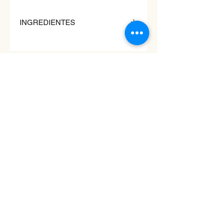
INGREDIENTES
Água, molho de SOJA, açúcar, alho,
sal, extrato de pimenta vermelha,
álcool, concentrado de peptídeo de
SOJA, gengibre, extrato de TRIGO,
​우리마켓
corante: E150a, pimenta preta em
Woori mercado coreano
pó, conservante: E270, estabilizador:
E415, intensificadores de sabor:
Tel:
936 979 980
E631, E627.
Email:
woorimercado@gmail.com
ADDRESS
Rua artilharia um 20a​,
lisboa
1250-039
, Portugal
SCHEDULE