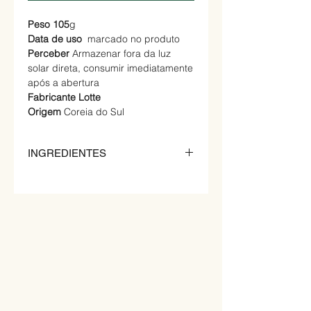
Peso 105
g
Data de uso
marcado no produto
Perceber
Armazenar fora da luz
solar direta, consumir imediatamente
após a abertura
Fabricante Lotte
Origem
Coreia do Sul
INGREDIENTES
Farinha (trigo: EUA), óleo de palma
(Malásia), glicose em pó, glicose
cristalina, outros açúcares (açúcar
bruto, amido de milho), gordura
vegetal I (leite parcialmente
hidrogenado), açúcar branco,
gordura vegetal II, líquido de ovo
inteiro, lactose, ouro Trigo Integral I,
Frutose Líquida, Sal alimentar
refinado, regulador de acidez, sabor