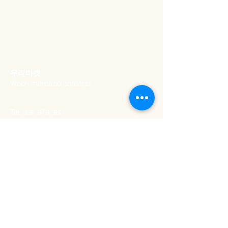
sintético (sabor a ananás, vanilina),
sumo de ananás em pó (teor de
sólidos), lecitina, ácido cítrico, ácido
DL -málico, outros produtos
transformados
​우리마켓
Woori mercado coreano
Tel:
936 979 980
Email:
woorimercado@gmail.com
ADDRESS
Rua artilharia um 20a​,
lisboa
1250-039
, Portugal
SCHEDULE