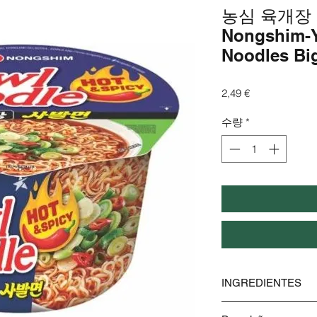
농심 육개장 
Nongshim-Y
Noodles Bi
가
2,49 €
격
수량
*
INGREDIENTES
Ingredientes alérgicos