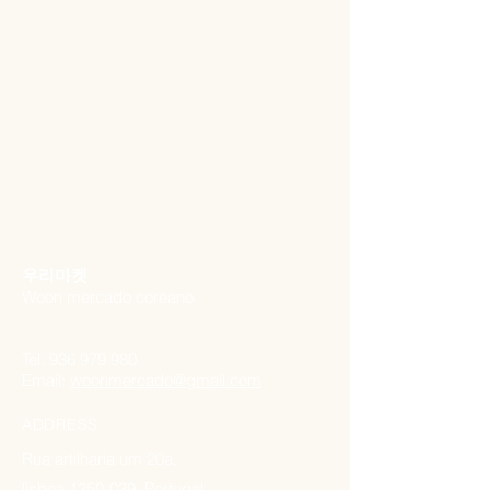
​우리마켓
Woori mercado coreano
Tel:
936 979 980
Email:
woorimercado@gmail.com
ADDRESS
Rua artilharia um 20a​,
lisboa
1250-039
, Portugal