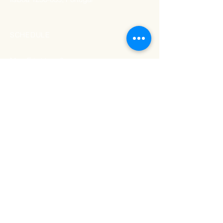
SCHEDULE
Mon-Fri: 11am-8pm
Saturday: 11am-7pm
Sunday: Closed